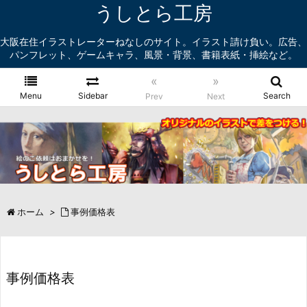
うしとら工房
大阪在住イラストレーターねなしのサイト。イラスト請け負い。広告、
パンフレット、ゲームキャラ、風景・背景、書籍表紙・挿絵など。
«
»
Menu
Sidebar
Search
Prev
Next
ホーム
>
事例価格表
事例価格表