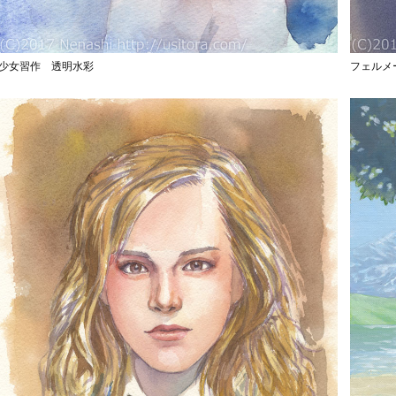
少女習作 透明水彩
フェルメ