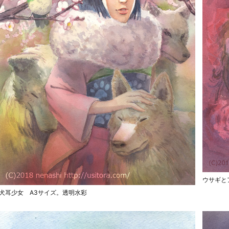
ウサギと
犬耳少女 A3サイズ。透明水彩