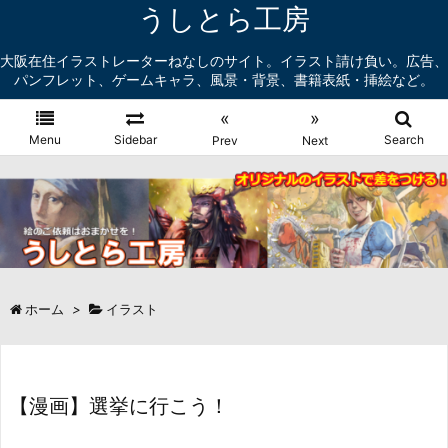
うしとら工房
大阪在住イラストレーターねなしのサイト。イラスト請け負い。広告、
パンフレット、ゲームキャラ、風景・背景、書籍表紙・挿絵など。
«
»
Menu
Sidebar
Search
Prev
Next
ホーム
>
イラスト
【漫画】選挙に行こう！