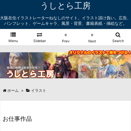
うしとら工房
大阪在住イラストレーターねなしのサイト。イラスト請け負い。広告、
パンフレット、ゲームキャラ、風景・背景、書籍表紙・挿絵など。
«
»
Menu
Sidebar
Search
Prev
Next
ホーム
>
イラスト
お仕事作品