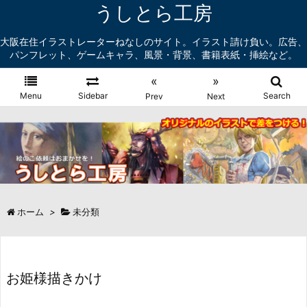
うしとら工房
大阪在住イラストレーターねなしのサイト。イラスト請け負い。広告、
パンフレット、ゲームキャラ、風景・背景、書籍表紙・挿絵など。
«
»
Menu
Sidebar
Search
Prev
Next
ホーム
>
未分類
お姫様描きかけ