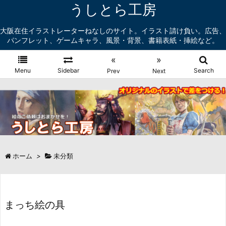
うしとら工房
大阪在住イラストレーターねなしのサイト。イラスト請け負い。広告、
パンフレット、ゲームキャラ、風景・背景、書籍表紙・挿絵など。
«
»
Menu
Sidebar
Search
Prev
Next
ホーム
>
未分類
まっち絵の具