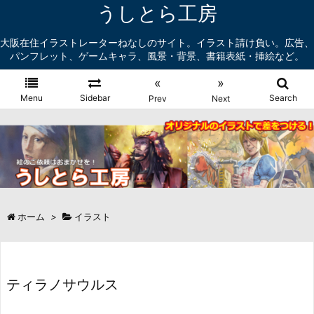
うしとら工房
大阪在住イラストレーターねなしのサイト。イラスト請け負い。広告、
パンフレット、ゲームキャラ、風景・背景、書籍表紙・挿絵など。
«
»
Menu
Sidebar
Search
Prev
Next
ホーム
>
イラスト
ティラノサウルス