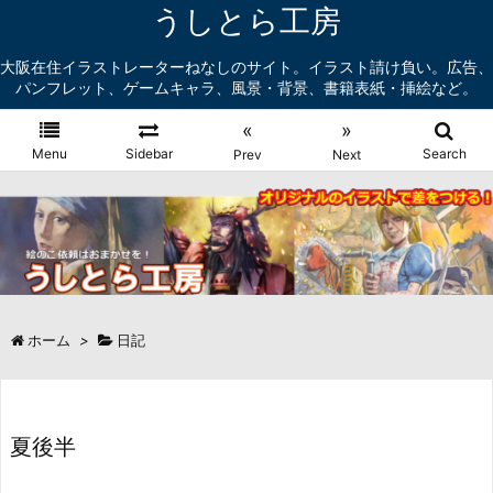
うしとら工房
大阪在住イラストレーターねなしのサイト。イラスト請け負い。広告、
パンフレット、ゲームキャラ、風景・背景、書籍表紙・挿絵など。
«
»
Menu
Sidebar
Search
Prev
Next
ホーム
>
日記
夏後半