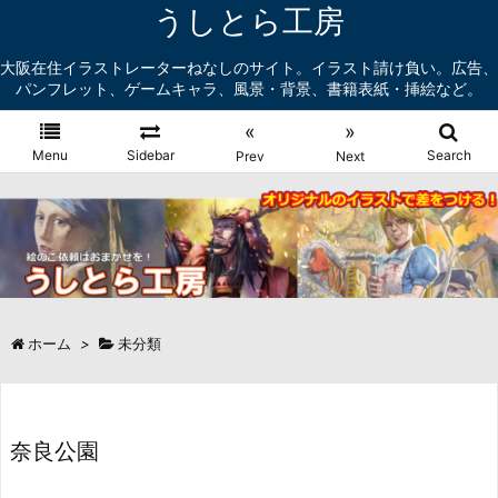
うしとら工房
大阪在住イラストレーターねなしのサイト。イラスト請け負い。広告、
パンフレット、ゲームキャラ、風景・背景、書籍表紙・挿絵など。
«
»
Menu
Sidebar
Search
Prev
Next
ホーム
>
未分類
奈良公園