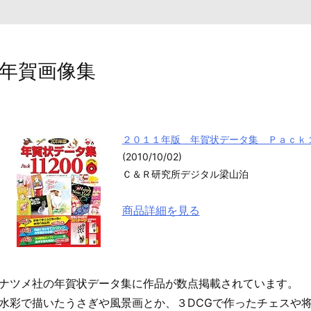
年賀画像集
２０１１年版 年賀状データ集 Ｐａｃｋ
(2010/10/02)
Ｃ＆Ｒ研究所デジタル梁山泊
商品詳細を見る
ナツメ社の年賀状データ集に作品が数点掲載されています。
水彩で描いたうさぎや風景画とか、３DCGで作ったチェスや