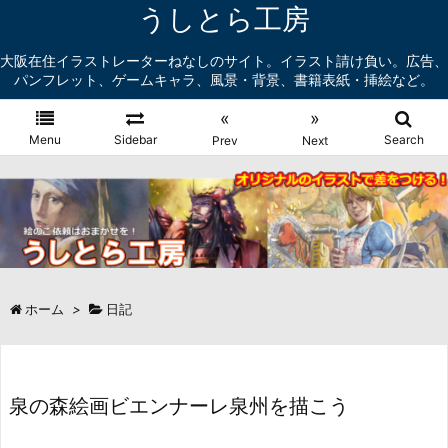
うしとら工房
大阪在住イラストレーターねなしのサイト。イラスト請け負い。広告、
パンフレット、ゲームキャラ、風景・背景、書籍表紙・挿絵など。
«
»
Menu
Sidebar
Search
Prev
Next
ホーム
>
日記
泉の森絵画ビエンナーレ泉州を描こう