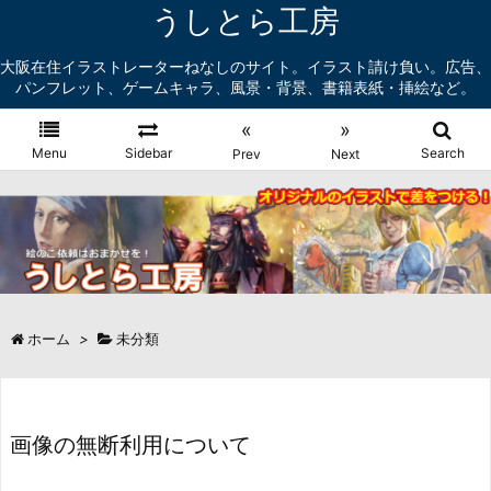
うしとら工房
大阪在住イラストレーターねなしのサイト。イラスト請け負い。広告、
パンフレット、ゲームキャラ、風景・背景、書籍表紙・挿絵など。
«
»
Menu
Sidebar
Search
Prev
Next
ホーム
>
未分類
画像の無断利用について