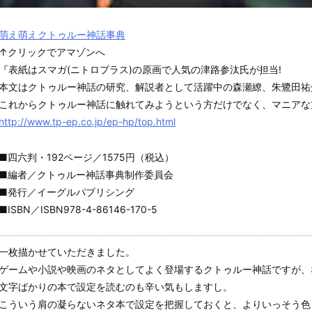
萌え萌えクトゥルー神話事典
↑クリックでアマゾンへ
『表紙はスマガ(ニトロプラス)の原画で人気の津路参汰氏が担当!
本文はクトゥルー神話の研究、解説者として活躍中の森瀬繚、朱鷺田祐
これからクトゥルー神話に触れてみようという方だけでなく、マニアな
http://www.tp-ep.co.jp/ep-hp/top.html
■四六判・192ページ／1575円（税込）
■編者／クトゥルー神話事典制作委員会
■発行／イーグルパブリシング
■ISBN／ISBN978-4-86146-170-5
一枚描かせていただきました。
ゲームや小説や映画のネタとしてよく登場するクトゥルー神話ですが、
文字ばかりの本で設定を読むのも辛い気もしますし。
こういう肩の凝らないネタ本で設定を把握しておくと、よりいっそう色