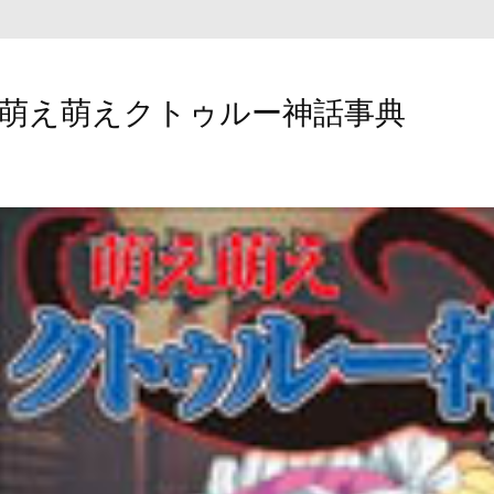
萌え萌えクトゥルー神話事典