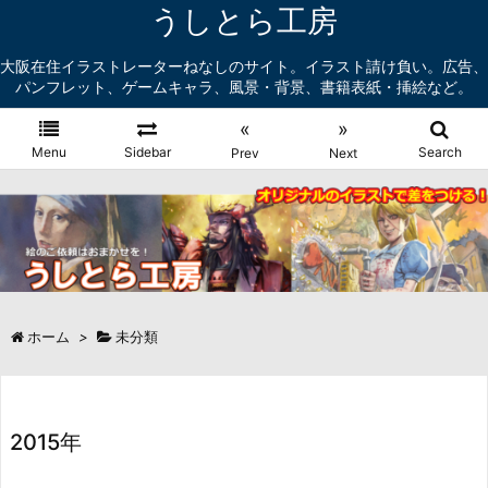
うしとら工房
大阪在住イラストレーターねなしのサイト。イラスト請け負い。広告、
パンフレット、ゲームキャラ、風景・背景、書籍表紙・挿絵など。
«
»
Menu
Sidebar
Search
Prev
Next
ホーム
>
未分類
2015年