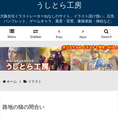
うしとら工房
大阪在住イラストレーターねなしのサイト。イラスト請け負い。広告、
パンフレット、ゲームキャラ、風景・背景、書籍表紙・挿絵など。
«
»
Menu
Sidebar
Search
Prev
Next
ホーム
>
イラスト
路地の猫の間合い