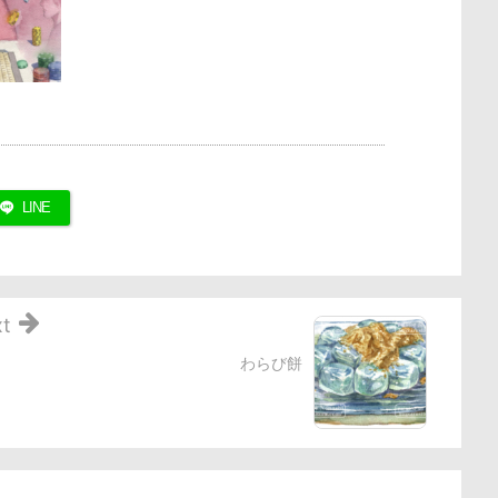
LINE
t
わらび餅