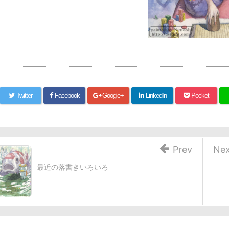
Twitter
Facebook
Google+
LinkedIn
Pocket
Prev
Nex
最近の落書きいろいろ