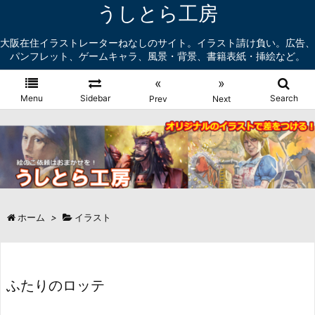
うしとら工房
大阪在住イラストレーターねなしのサイト。イラスト請け負い。広告、
パンフレット、ゲームキャラ、風景・背景、書籍表紙・挿絵など。
«
»
Menu
Sidebar
Search
Prev
Next
ホーム
>
イラスト
ふたりのロッテ