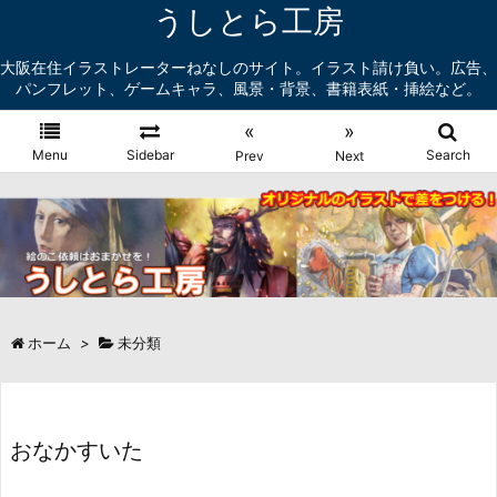
うしとら工房
大阪在住イラストレーターねなしのサイト。イラスト請け負い。広告、
パンフレット、ゲームキャラ、風景・背景、書籍表紙・挿絵など。
«
»
Menu
Sidebar
Search
Prev
Next
ホーム
>
未分類
おなかすいた