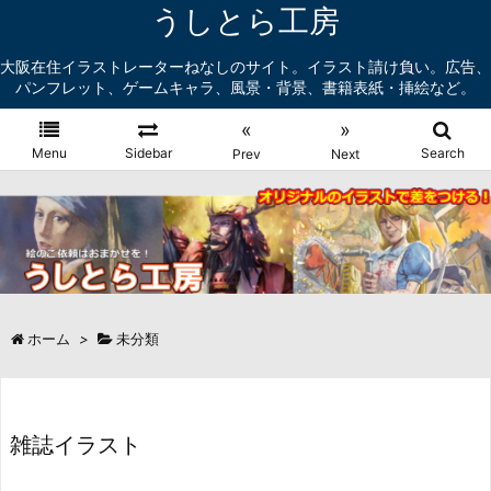
うしとら工房
大阪在住イラストレーターねなしのサイト。イラスト請け負い。広告、
パンフレット、ゲームキャラ、風景・背景、書籍表紙・挿絵など。
«
»
Menu
Sidebar
Search
Prev
Next
ホーム
>
未分類
雑誌イラスト